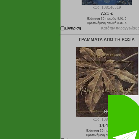
κωδ.
108146519
7.21 €
Ελάχιστη 30 ημερών 8.01 €
Προτεινόμενη λιανική 8.01 €
Σύγκριση
Κατόπιν παραγγελίας 
ΓΡΑΜΜΑΤΑ ΑΠΟ ΤΗ ΡΩΣΙΑ
κωδ.
108035055
14.41 €
Ελάχιστη 30 ημερών 16.01 €
Προτεινόμενη λιανική 16.01 €