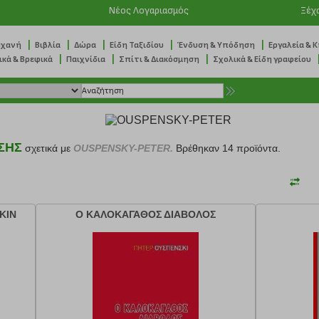
Νέος Λογαριασμός
Ξέχ
|
|
|
|
|
ηχανή
Βιβλία
Δώρα
Είδη Ταξιδίου
Ένδυση & Υπόδηση
Εργαλεία & 
|
|
|
ικά & Βρεφικά
Παιχνίδια
Σπίτι & Διακόσμηση
Σχολικά & Είδη γραφείου
ΣΗΣ
σχετικά με
OUSPENSKY-PETER.
Βρέθηκαν 14 προϊόντα.
ΚΙΝ
Ο ΚΑΛΟΚΑΓΑΘΟΣ ΔΙΑΒΟΛΟΣ