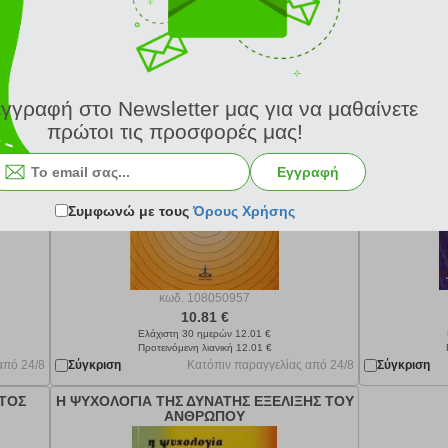
από 24/8
Σύγκριση
Κατόπιν παραγγελίας από 24/8
Σύγκριση
Η ΚΟΣΜΟΛΟΓΙΑ ΤΗΣ ΕΞΕΛΙΚΤΙΚΗΣ
ΑΝΑΖΗ
ΔΥΝΑΤΟΤΗΤΑΣ ΤΟΥ ΑΝΘΡΩΠΟΥ
ΘΑΥΜΑΣ
ΑΓ
εγγραφή στο Newsletter μας για να μαθαίνετε
πρώτοι τις προσφορές μας!
Εγγραφή
Συμφωνώ με τους
Όρους Χρήσης
κωδ.
108050957
10.81 €
Ελάχιστη 30 ημερών 12.01 €
Προτεινόμενη λιανική 12.01 €
από 24/8
Σύγκριση
Κατόπιν παραγγελίας από 24/8
Σύγκριση
ΤΟΣ
Η ΨΥΧΟΛΟΓΙΑ ΤΗΣ ΔΥΝΑΤΗΣ ΕΞΕΛΙΞΗΣ ΤΟΥ
ΑΝΘΡΩΠΟΥ