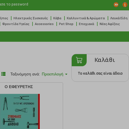
ασα το password
|
|
|
|
Κήπος
Ηλεκτρικές Συσκευές
Κάβα
Καλλυντικά & Αρώματα
Λευκά Είδη
|
|
|
|
|
Φροντίδα Υγείας
Accessories
Pet Shop
Εποχιακά
Νέες Αφίξεις
Καλάθι
Το καλάθι σας είναι άδειο
Ταξινόμηση ανά:
Προεπιλογή
Ο ΕΦΕΥΡΕΤΗΣ