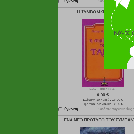
Σύγκριση
Κατόπιν παραγγελίας 
Η ΣΥΜΒΟΛΙΚΗ ΤΟΥ ΤΑΡΩ
Κάντε 
κωδ.
108050846
9.00 €
Ελάχιστη 30 ημερών 10.00 €
Προτεινόμενη λιανική 10.00 €
Σύγκριση
Κατόπιν παραγγελίας 
ΕΝΑ ΝΕΟ ΠΡΟΤΥΠΟ ΤΟΥ ΣΥΜΠΑΝ