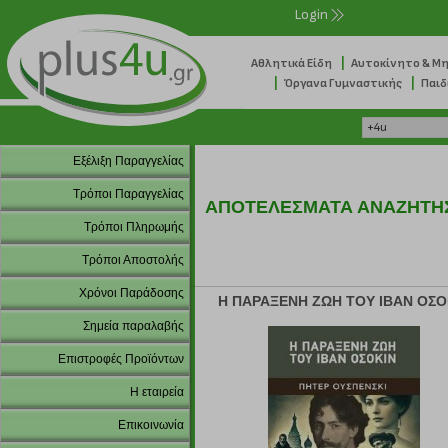
Login
|
Αθλητικά Είδη
Αυτοκίνητο & Μ
|
|
Όργανα Γυμναστικής
Παιδ
Εξέλιξη Παραγγελίας
Τρόποι Παραγγελίας
ΑΠΟΤΕΛΕΣΜΑΤΑ ΑΝΑΖΗΤΗ
Τρόποι Πληρωμής
Τρόποι Αποστολής
Χρόνοι Παράδοσης
Η ΠΑΡΑΞΕΝΗ ΖΩΗ ΤΟΥ ΙΒΑΝ ΟΣΟ
Σημεία παραλαβής
Επιστροφές Προϊόντων
Η εταιρεία
Επικοινωνία