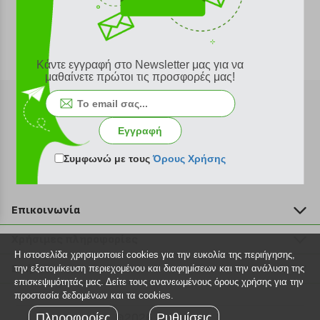
Κάντε εγγραφή στο Newsletter μας για να
μαθαίνετε πρώτοι τις προσφορές μας!
Εγγραφή
Εγγραφή στο newsletter
Συμφωνώ με τους
Όρους Χρήσης
Επικοινωνία
211 2000 700
Χρήσιμες πληροφορίες
info@plus4u.gr
Η ιστοσελίδα χρησιμοποιεί cookies για την ευκολία της περιήγησης,
Η εταιρία
Βοήθεια
την εξατομίκευση περιεχομένου και διαφημίσεων και την ανάλυση της
Σημεία παραλαβής
επισκεψιμότητάς μας. Δείτε τους ανανεωμένους όρους χρήσης για την
Εξέλιξη παραγγελίας
προστασία δεδομένων και τα cookies.
Ευκαιρίες καριέρας
Τρόποι παραγγελίας
Πληροφορίες
©2026 Plus4u.gr
Ρυθμίσεις