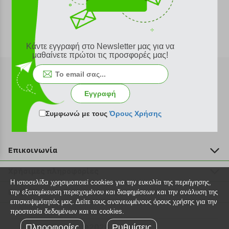
Κάντε εγγραφή στο Newsletter μας για να
μαθαίνετε πρώτοι τις προσφορές μας!
Εγγραφή
Εγγραφή στο newsletter
Συμφωνώ με τους
Όρους Χρήσης
Επικοινωνία
211 2000 700
Χρήσιμες πληροφορίες
info@plus4u.gr
Η ιστοσελίδα χρησιμοποιεί cookies για την ευκολία της περιήγησης,
Η εταιρία
Βοήθεια
την εξατομίκευση περιεχομένου και διαφημίσεων και την ανάλυση της
Σημεία παραλαβής
επισκεψιμότητάς μας. Δείτε τους ανανεωμένους όρους χρήσης για την
Εξέλιξη παραγγελίας
προστασία δεδομένων και τα cookies.
Ευκαιρίες καριέρας
Τρόποι παραγγελίας
Πληροφορίες
©2026 Plus4u.gr
Ρυθμίσεις