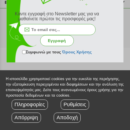
Βοήθεια
Σημεία παραλαβής
Εξέλιξη παραγγελίας
Κάντε εγγραφή στο Newsletter μας για να
Ευκαιρίες καριέρας
μαθαίνετε πρώτοι τις προσφορές μας!
Τρόποι παραγγελίας
©2026 Plus4u.gr
Όροι χρήσης
Τρόποι πληρωμής
Sitemap
Τρόποι αποστολής
Εγγραφή
FAQ
Πολιτική επιστροφών
Συμφωνώ με τους
Όρους Χρήσης
Τεχνική υποστήριξη
Η ιστοσελίδα χρησιμοποιεί cookies για την ευκολία της περιήγησης,
την εξατομίκευση περιεχομένου και διαφημίσεων και την ανάλυση της
επισκεψιμότητάς μας. Δείτε τους ανανεωμένους όρους χρήσης για την
προστασία δεδομένων και τα cookies.
Πληροφορίες
Ρυθμίσεις
Απόρριψη
Αποδοχή