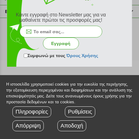
info@plus4u.gr
Η εταιρία
Βοήθεια
Κάντε εγγραφή στο Newsletter μας για να
Σημεία παραλαβής
μαθαίνετε πρώτοι τις προσφορές μας!
Εξέλιξη παραγγελίας
Ευκαιρίες καριέρας
Τρόποι παραγγελίας
©2026 Plus4u.gr
Όροι χρήσης
Τρόποι πληρωμής
Εγγραφή
Sitemap
Τρόποι αποστολής
FAQ
Συμφωνώ με τους
Όρους Χρήσης
Πολιτική επιστροφών
Τεχνική υποστήριξη
Η ιστοσελίδα χρησιμοποιεί cookies για την ευκολία της περιήγησης,
την εξατομίκευση περιεχομένου και διαφημίσεων και την ανάλυση της
επισκεψιμότητάς μας. Δείτε τους ανανεωμένους όρους χρήσης για την
προστασία δεδομένων και τα cookies.
Πληροφορίες
Ρυθμίσεις
Απόρριψη
Αποδοχή