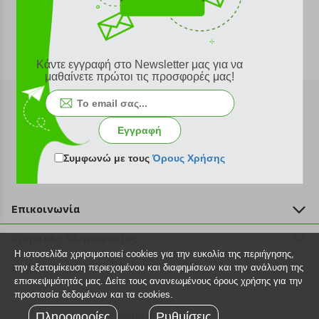
Κάντε εγγραφή στο Newsletter μας για να
μαθαίνετε πρώτοι τις προσφορές μας!
Εγγραφή
Εγγραφή στο newsletter
Συμφωνώ με τους
Όρους Χρήσης
Επικοινωνία
211 2000 700
Χρήσιμες πληροφορίες
info@plus4u.gr
Η ιστοσελίδα χρησιμοποιεί cookies για την ευκολία της περιήγησης,
Η εταιρία
Βοήθεια
την εξατομίκευση περιεχομένου και διαφημίσεων και την ανάλυση της
Σημεία παραλαβής
επισκεψιμότητάς μας. Δείτε τους ανανεωμένους όρους χρήσης για την
Εξέλιξη παραγγελίας
προστασία δεδομένων και τα cookies.
Ευκαιρίες καριέρας
Τρόποι παραγγελίας
Πληροφορίες
©2026 Plus4u.gr
Ρυθμίσεις