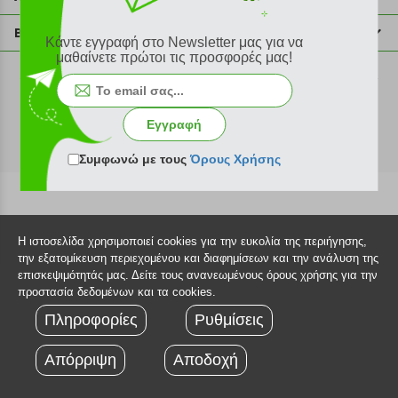
info@plus4u.gr
Η εταιρία
Βοήθεια
Κάντε εγγραφή στο Newsletter μας για να
Σημεία παραλαβής
μαθαίνετε πρώτοι τις προσφορές μας!
Εξέλιξη παραγγελίας
Ευκαιρίες καριέρας
Τρόποι παραγγελίας
©2026 Plus4u.gr
Όροι χρήσης
Τρόποι πληρωμής
Εγγραφή
Sitemap
Τρόποι αποστολής
FAQ
Συμφωνώ με τους
Όρους Χρήσης
Πολιτική επιστροφών
Τεχνική υποστήριξη
Η ιστοσελίδα χρησιμοποιεί cookies για την ευκολία της περιήγησης,
την εξατομίκευση περιεχομένου και διαφημίσεων και την ανάλυση της
επισκεψιμότητάς μας. Δείτε τους ανανεωμένους όρους χρήσης για την
προστασία δεδομένων και τα cookies.
Πληροφορίες
Ρυθμίσεις
Απόρριψη
Αποδοχή