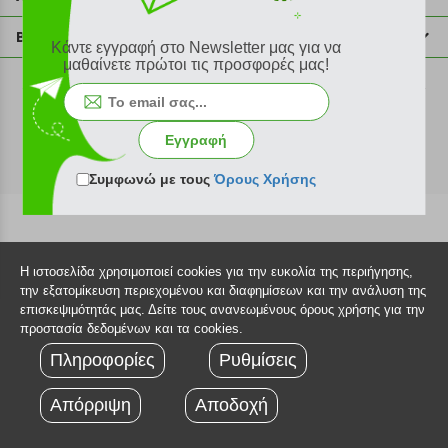
info@plus4u.gr
Η εταιρία
Βοήθεια
Κάντε εγγραφή στο Newsletter μας για να
Σημεία παραλαβής
μαθαίνετε πρώτοι τις προσφορές μας!
Εξέλιξη παραγγελίας
Ευκαιρίες καριέρας
Τρόποι παραγγελίας
©2026 Plus4u.gr
Όροι χρήσης
Τρόποι πληρωμής
Εγγραφή
Sitemap
Τρόποι αποστολής
FAQ
Συμφωνώ με τους
Όρους Χρήσης
Πολιτική επιστροφών
Τεχνική υποστήριξη
Η ιστοσελίδα χρησιμοποιεί cookies για την ευκολία της περιήγησης,
την εξατομίκευση περιεχομένου και διαφημίσεων και την ανάλυση της
επισκεψιμότητάς μας. Δείτε τους ανανεωμένους όρους χρήσης για την
προστασία δεδομένων και τα cookies.
Πληροφορίες
Ρυθμίσεις
Απόρριψη
Αποδοχή