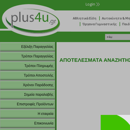
Login
|
Αθλητικά Είδη
Αυτοκίνητο & Μ
|
|
Όργανα Γυμναστικής
Παιδ
Εξέλιξη Παραγγελίας
Τρόποι Παραγγελίας
ΑΠΟΤΕΛΕΣΜΑΤΑ ΑΝΑΖΗΤΗ
Τρόποι Πληρωμής
Τρόποι Αποστολής
Χρόνοι Παράδοσης
Σημεία παραλαβής
Επιστροφές Προϊόντων
Η εταιρεία
Επικοινωνία