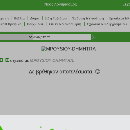
Νέος Λογαριασμός
Ξέχ
|
|
|
|
|
ηχανή
Βιβλία
Δώρα
Είδη Ταξιδίου
Ένδυση & Υπόδηση
Εργαλεία & 
|
|
|
ικά & Βρεφικά
Παιχνίδια
Σπίτι & Διακόσμηση
Σχολικά & Είδη γραφείου
ΣΗΣ
σχετικά με
MPOYSIOY-DHMHTRA.
Δε βρέθηκαν αποτελέσματα. 🙁