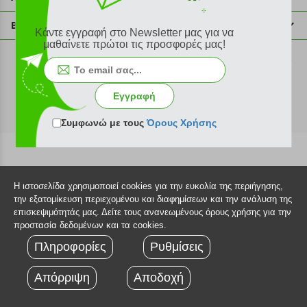
info@plus4u.gr
Η εταιρία
Βοήθεια
Κάντε εγγραφή στο Newsletter μας για να
Σημεία παραλαβής
μαθαίνετε πρώτοι τις προσφορές μας!
Εξέλιξη παραγγελίας
Ευκαιρίες καριέρας
Τρόποι παραγγελίας
©2026 Plus4u.gr
Όροι χρήσης
Τρόποι πληρωμής
Εγγραφή
Sitemap
Τρόποι αποστολής
FAQ
Συμφωνώ με τους
Όρους Χρήσης
Πολιτική επιστροφών
Τεχνική υποστήριξη
Η ιστοσελίδα χρησιμοποιεί cookies για την ευκολία της περιήγησης,
την εξατομίκευση περιεχομένου και διαφημίσεων και την ανάλυση της
επισκεψιμότητάς μας. Δείτε τους ανανεωμένους όρους χρήσης για την
προστασία δεδομένων και τα cookies.
Πληροφορίες
Ρυθμίσεις
Απόρριψη
Αποδοχή