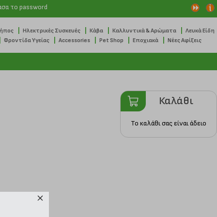
ασα το password
|
|
|
|
Κήπος
Ηλεκτρικές Συσκευές
Κάβα
Καλλυντικά & Αρώματα
Λευκά Είδη
|
|
|
|
|
Φροντίδα Υγείας
Accessories
Pet Shop
Εποχιακά
Νέες Αφίξεις
Καλάθι
Το καλάθι σας είναι άδειο