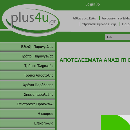
Login
|
Αθλητικά Είδη
Αυτοκίνητο & Μ
|
|
Όργανα Γυμναστικής
Παιδ
Εξέλιξη Παραγγελίας
Τρόποι Παραγγελίας
ΑΠΟΤΕΛΕΣΜΑΤΑ ΑΝΑΖΗΤΗ
Τρόποι Πληρωμής
Τρόποι Αποστολής
Χρόνοι Παράδοσης
Σημεία παραλαβής
Επιστροφές Προϊόντων
Η εταιρεία
Επικοινωνία