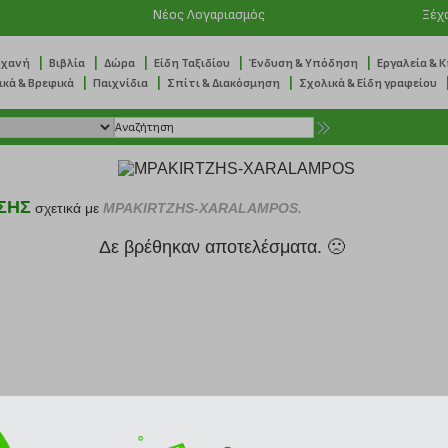
Νέος Λογαριασμός
Ξέχ
|
|
|
|
|
ηχανή
Βιβλία
Δώρα
Είδη Ταξιδίου
Ένδυση & Υπόδηση
Εργαλεία & 
|
|
|
ικά & Βρεφικά
Παιχνίδια
Σπίτι & Διακόσμηση
Σχολικά & Είδη γραφείου
ΣΗΣ
σχετικά με
MPAKIRTZHS-XARALAMPOS.
Δε βρέθηκαν αποτελέσματα. 🙁