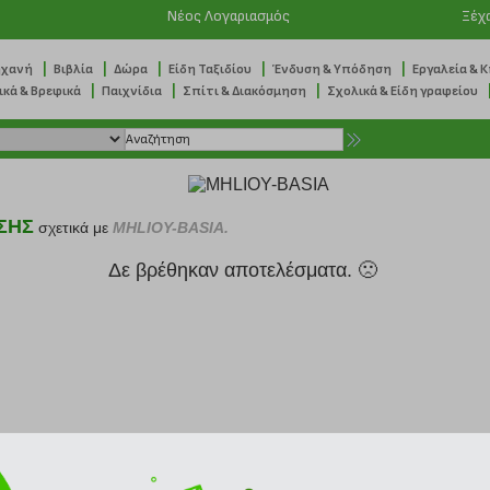
Νέος Λογαριασμός
Ξέχ
|
|
|
|
|
ηχανή
Βιβλία
Δώρα
Είδη Ταξιδίου
Ένδυση & Υπόδηση
Εργαλεία & 
|
|
|
ικά & Βρεφικά
Παιχνίδια
Σπίτι & Διακόσμηση
Σχολικά & Είδη γραφείου
ΣΗΣ
σχετικά με
MHLIOY-BASIA.
Δε βρέθηκαν αποτελέσματα. 🙁