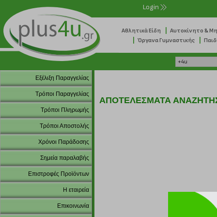
Login
|
Αθλητικά Είδη
Αυτοκίνητο & Μ
|
|
Όργανα Γυμναστικής
Παιδ
Εξέλιξη Παραγγελίας
Τρόποι Παραγγελίας
ΑΠΟΤΕΛΕΣΜΑΤΑ ΑΝΑΖΗΤΗ
Τρόποι Πληρωμής
Τρόποι Αποστολής
Χρόνοι Παράδοσης
Σημεία παραλαβής
Επιστροφές Προϊόντων
Η εταιρεία
Επικοινωνία