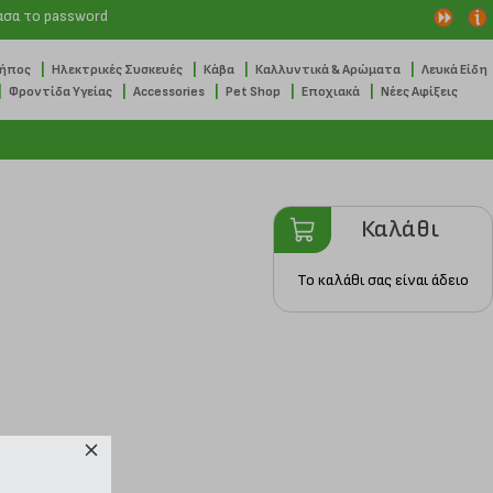
ασα το password
|
|
|
|
Κήπος
Ηλεκτρικές Συσκευές
Κάβα
Καλλυντικά & Αρώματα
Λευκά Είδη
|
|
|
|
|
Φροντίδα Υγείας
Accessories
Pet Shop
Εποχιακά
Νέες Αφίξεις
Καλάθι
Το καλάθι σας είναι άδειο