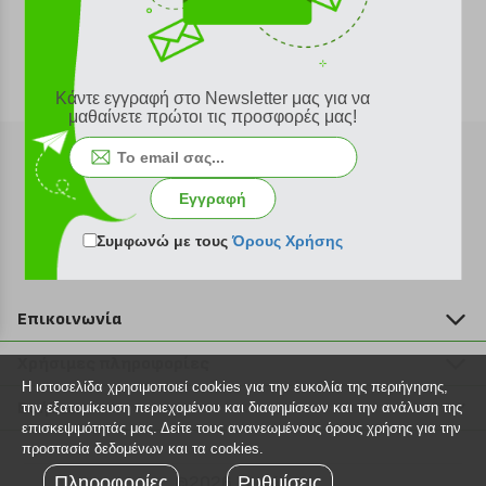
Κάντε εγγραφή στο Newsletter μας για να
μαθαίνετε πρώτοι τις προσφορές μας!
Εγγραφή
Εγγραφή στο newsletter
Συμφωνώ με τους
Όρους Χρήσης
Επικοινωνία
211 2000 700
Χρήσιμες πληροφορίες
info@plus4u.gr
Η ιστοσελίδα χρησιμοποιεί cookies για την ευκολία της περιήγησης,
Η εταιρία
Βοήθεια
την εξατομίκευση περιεχομένου και διαφημίσεων και την ανάλυση της
Σημεία παραλαβής
επισκεψιμότητάς μας. Δείτε τους ανανεωμένους όρους χρήσης για την
Εξέλιξη παραγγελίας
προστασία δεδομένων και τα cookies.
Ευκαιρίες καριέρας
Τρόποι παραγγελίας
Πληροφορίες
©2026 Plus4u.gr
Ρυθμίσεις