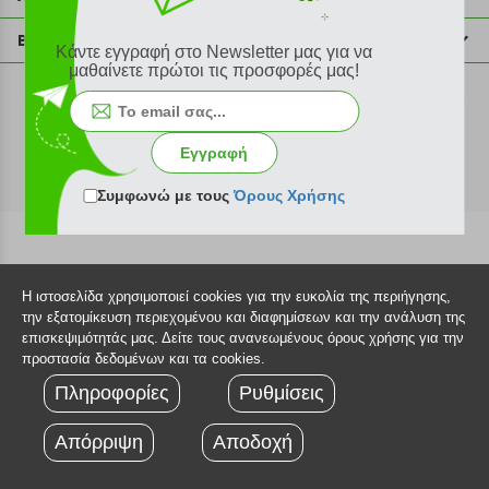
info@plus4u.gr
Η εταιρία
Βοήθεια
Κάντε εγγραφή στο Newsletter μας για να
Σημεία παραλαβής
μαθαίνετε πρώτοι τις προσφορές μας!
Εξέλιξη παραγγελίας
Ευκαιρίες καριέρας
Τρόποι παραγγελίας
©2026 Plus4u.gr
Όροι χρήσης
Τρόποι πληρωμής
Εγγραφή
Sitemap
Τρόποι αποστολής
FAQ
Συμφωνώ με τους
Όρους Χρήσης
Πολιτική επιστροφών
Τεχνική υποστήριξη
Η ιστοσελίδα χρησιμοποιεί cookies για την ευκολία της περιήγησης,
την εξατομίκευση περιεχομένου και διαφημίσεων και την ανάλυση της
επισκεψιμότητάς μας. Δείτε τους ανανεωμένους όρους χρήσης για την
προστασία δεδομένων και τα cookies.
Πληροφορίες
Ρυθμίσεις
Απόρριψη
Αποδοχή