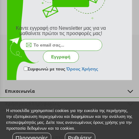
Κάντε εγγραφή στο Newsletter μας για να
μαθαίνετε πρώτοι τις προσφορές μας!
Εγγραφή
Εγγραφή στο newsletter
Συμφωνώ με τους
Όρους Χρήσης
Επικοινωνία
211 2000 700
Χρήσιμες πληροφορίες
info@plus4u.gr
Η ιστοσελίδα χρησιμοποιεί cookies για την ευκολία της περιήγησης,
Η εταιρία
Βοήθεια
την εξατομίκευση περιεχομένου και διαφημίσεων και την ανάλυση της
Σημεία παραλαβής
επισκεψιμότητάς μας. Δείτε τους ανανεωμένους όρους χρήσης για την
Εξέλιξη παραγγελίας
προστασία δεδομένων και τα cookies.
Ευκαιρίες καριέρας
Τρόποι παραγγελίας
Πληροφορίες
©2026 Plus4u.gr
Ρυθμίσεις