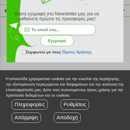
info@plus4u.gr
Η εταιρία
Βοήθεια
Κάντε εγγραφή στο Newsletter μας για να
Σημεία παραλαβής
μαθαίνετε πρώτοι τις προσφορές μας!
Εξέλιξη παραγγελίας
Ευκαιρίες καριέρας
Τρόποι παραγγελίας
©2026 Plus4u.gr
Όροι χρήσης
Τρόποι πληρωμής
Εγγραφή
Sitemap
Τρόποι αποστολής
FAQ
Συμφωνώ με τους
Όρους Χρήσης
Πολιτική επιστροφών
Τεχνική υποστήριξη
Η ιστοσελίδα χρησιμοποιεί cookies για την ευκολία της περιήγησης,
την εξατομίκευση περιεχομένου και διαφημίσεων και την ανάλυση της
επισκεψιμότητάς μας. Δείτε τους ανανεωμένους όρους χρήσης για την
προστασία δεδομένων και τα cookies.
Πληροφορίες
Ρυθμίσεις
Απόρριψη
Αποδοχή