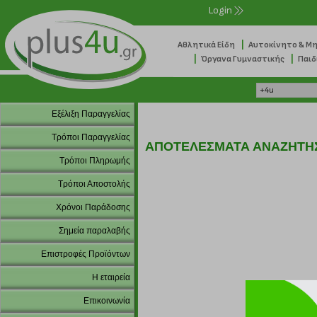
Login
|
Αθλητικά Είδη
Αυτοκίνητο & Μ
|
|
Όργανα Γυμναστικής
Παιδ
Εξέλιξη Παραγγελίας
Τρόποι Παραγγελίας
ΑΠΟΤΕΛΕΣΜΑΤΑ ΑΝΑΖΗΤΗ
Τρόποι Πληρωμής
Τρόποι Αποστολής
Χρόνοι Παράδοσης
Σημεία παραλαβής
Επιστροφές Προϊόντων
Η εταιρεία
Επικοινωνία