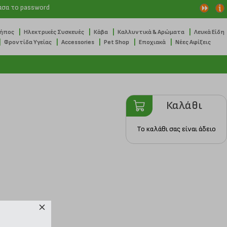
ασα το password
|
|
|
|
Κήπος
Ηλεκτρικές Συσκευές
Κάβα
Καλλυντικά & Αρώματα
Λευκά Είδη
|
|
|
|
|
Φροντίδα Υγείας
Accessories
Pet Shop
Εποχιακά
Νέες Αφίξεις
Καλάθι
Το καλάθι σας είναι άδειο