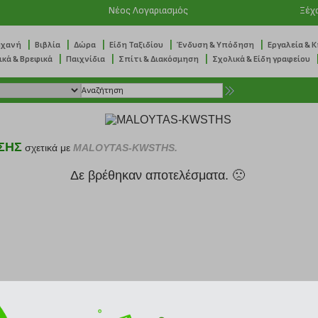
Νέος Λογαριασμός
Ξέχ
|
|
|
|
|
ηχανή
Βιβλία
Δώρα
Είδη Ταξιδίου
Ένδυση & Υπόδηση
Εργαλεία & 
|
|
|
ικά & Βρεφικά
Παιχνίδια
Σπίτι & Διακόσμηση
Σχολικά & Είδη γραφείου
ΣΗΣ
σχετικά με
MALOYTAS-KWSTHS.
Δε βρέθηκαν αποτελέσματα. 🙁