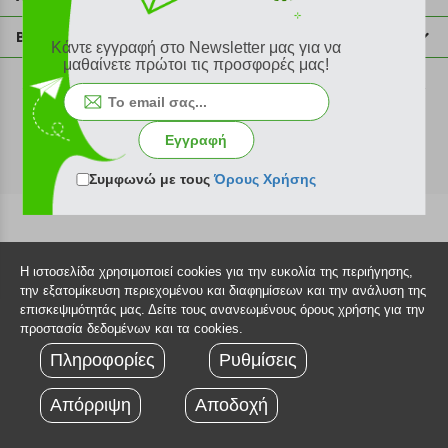
info@plus4u.gr
Η εταιρία
Βοήθεια
Κάντε εγγραφή στο Newsletter μας για να
Σημεία παραλαβής
μαθαίνετε πρώτοι τις προσφορές μας!
Εξέλιξη παραγγελίας
Ευκαιρίες καριέρας
Τρόποι παραγγελίας
©2026 Plus4u.gr
Όροι χρήσης
Τρόποι πληρωμής
Εγγραφή
Sitemap
Τρόποι αποστολής
FAQ
Συμφωνώ με τους
Όρους Χρήσης
Πολιτική επιστροφών
Τεχνική υποστήριξη
Η ιστοσελίδα χρησιμοποιεί cookies για την ευκολία της περιήγησης,
την εξατομίκευση περιεχομένου και διαφημίσεων και την ανάλυση της
επισκεψιμότητάς μας. Δείτε τους ανανεωμένους όρους χρήσης για την
προστασία δεδομένων και τα cookies.
Πληροφορίες
Ρυθμίσεις
Απόρριψη
Αποδοχή