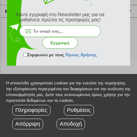
info@plus4u.gr
Η εταιρία
Βοήθεια
Κάντε εγγραφή στο Newsletter μας για να
Σημεία παραλαβής
μαθαίνετε πρώτοι τις προσφορές μας!
Εξέλιξη παραγγελίας
Ευκαιρίες καριέρας
Τρόποι παραγγελίας
©2026 Plus4u.gr
Όροι χρήσης
Τρόποι πληρωμής
Εγγραφή
Sitemap
Τρόποι αποστολής
FAQ
Συμφωνώ με τους
Όρους Χρήσης
Πολιτική επιστροφών
Τεχνική υποστήριξη
Η ιστοσελίδα χρησιμοποιεί cookies για την ευκολία της περιήγησης,
την εξατομίκευση περιεχομένου και διαφημίσεων και την ανάλυση της
επισκεψιμότητάς μας. Δείτε τους ανανεωμένους όρους χρήσης για την
προστασία δεδομένων και τα cookies.
Πληροφορίες
Ρυθμίσεις
Απόρριψη
Αποδοχή