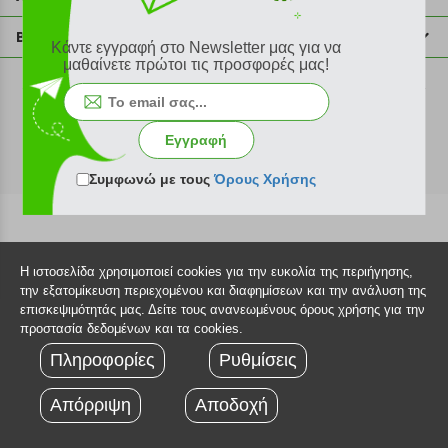
info@plus4u.gr
Η εταιρία
Βοήθεια
Κάντε εγγραφή στο Newsletter μας για να
Σημεία παραλαβής
μαθαίνετε πρώτοι τις προσφορές μας!
Εξέλιξη παραγγελίας
Ευκαιρίες καριέρας
Τρόποι παραγγελίας
©2026 Plus4u.gr
Όροι χρήσης
Τρόποι πληρωμής
Εγγραφή
Sitemap
Τρόποι αποστολής
FAQ
Συμφωνώ με τους
Όρους Χρήσης
Πολιτική επιστροφών
Τεχνική υποστήριξη
Η ιστοσελίδα χρησιμοποιεί cookies για την ευκολία της περιήγησης,
την εξατομίκευση περιεχομένου και διαφημίσεων και την ανάλυση της
επισκεψιμότητάς μας. Δείτε τους ανανεωμένους όρους χρήσης για την
προστασία δεδομένων και τα cookies.
Πληροφορίες
Ρυθμίσεις
Απόρριψη
Αποδοχή