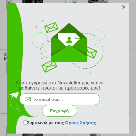
κωδ.
108163295
κωδ.
108156092
14.94 €
14.94 €
Ελάχιστη 30 ημερών 16.60 €
Ελάχιστη 30 ημερών 16.60 €
Προτεινόμενη λιανική 16.60 €
Προτεινόμενη λιανική 16.60 €
10 ΕΞΥΠΝΟΙ ΤΡΟΠΟΙ ΓΙΑ ΝΑ
9 ΑΠΑΡΑΒΑΤΟΙ ΚΑΝΟΝΕΣ ΓΙΑ
ΚΑΤΑΚΤΗΣΕΙΣ ΕΝΑΝ ΛΟΡΔΟ
ΝΑ ΦΛΕΡΤΑΡΕΙΣ ΕΝΑ
ΚΑΘΑΡΜΑ
Κάντε εγγραφή στο Newsletter μας για να
μαθαίνετε πρώτοι τις προσφορές μας!
κωδ.
108152061
κωδ.
108148183
14.94 €
14.94 €
Ελάχιστη 30 ημερών 16.60 €
Ελάχιστη 30 ημερών 16.60 €
Προτεινόμενη λιανική 16.60 €
Προτεινόμενη λιανική 16.60 €
Εγγραφή
Η ΒΑΣΙΛΙΣΣΑ ΤΟΥ
ΕΝΟΧΗ ΑΠΟΛΑΥΣΗ
Συμφωνώ με τους
Όρους Χρήσης
ΥΠΟΚΟΣΜΟΥ