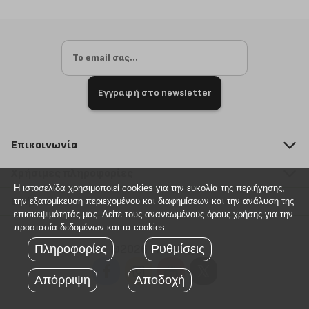
Εγγραφή στο newsletter
Επικοινωνία
211 2000 700
Χρήσιμες πληροφορίες
info@plus4u.gr
Η ιστοσελίδα χρησιμοποιεί cookies για την ευκολία της περιήγησης,
Η εταιρία
Βοήθεια
την εξατομίκευση περιεχομένου και διαφημίσεων και την ανάλυση της
Σημεία παραλαβής
επισκεψιμότητάς μας. Δείτε τους ανανεωμένους όρους χρήσης για την
Εξέλιξη παραγγελίας
προστασία δεδομένων και τα cookies.
Ευκαιρίες καριέρας
Τρόποι παραγγελίας
Πληροφορίες
©2026 Plus4u.gr
Ρυθμίσεις
Όροι χρήσης
Τρόποι πληρωμής
Sitemap
Απόρριψη
Αποδοχή
Τρόποι αποστολής
FAQ
Πολιτική επιστροφών