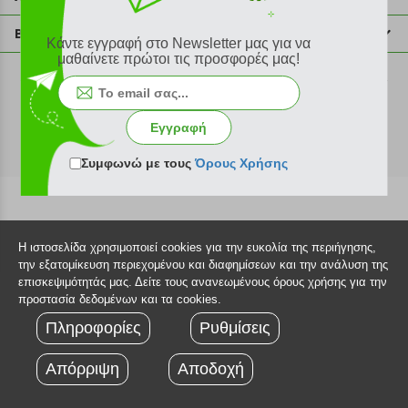
info@plus4u.gr
Η εταιρία
Βοήθεια
Κάντε εγγραφή στο Newsletter μας για να
Σημεία παραλαβής
μαθαίνετε πρώτοι τις προσφορές μας!
Εξέλιξη παραγγελίας
Ευκαιρίες καριέρας
Τρόποι παραγγελίας
©2026 Plus4u.gr
Όροι χρήσης
Τρόποι πληρωμής
Εγγραφή
Sitemap
Τρόποι αποστολής
FAQ
Συμφωνώ με τους
Όρους Χρήσης
Πολιτική επιστροφών
Τεχνική υποστήριξη
Η ιστοσελίδα χρησιμοποιεί cookies για την ευκολία της περιήγησης,
την εξατομίκευση περιεχομένου και διαφημίσεων και την ανάλυση της
επισκεψιμότητάς μας. Δείτε τους ανανεωμένους όρους χρήσης για την
προστασία δεδομένων και τα cookies.
Πληροφορίες
Ρυθμίσεις
Απόρριψη
Αποδοχή