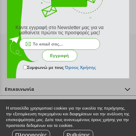
Κάντε εγγραφή στο Newsletter μας για να
μαθαίνετε πρώτοι τις προσφορές μας!
Εγγραφή
Εγγραφή στο newsletter
Συμφωνώ με τους
Όρους Χρήσης
Επικοινωνία
211 2000 700
Χρήσιμες πληροφορίες
info@plus4u.gr
Η ιστοσελίδα χρησιμοποιεί cookies για την ευκολία της περιήγησης,
Η εταιρία
Βοήθεια
την εξατομίκευση περιεχομένου και διαφημίσεων και την ανάλυση της
Σημεία παραλαβής
επισκεψιμότητάς μας. Δείτε τους ανανεωμένους όρους χρήσης για την
Εξέλιξη παραγγελίας
προστασία δεδομένων και τα cookies.
Ευκαιρίες καριέρας
Τρόποι παραγγελίας
Πληροφορίες
©2026 Plus4u.gr
Ρυθμίσεις