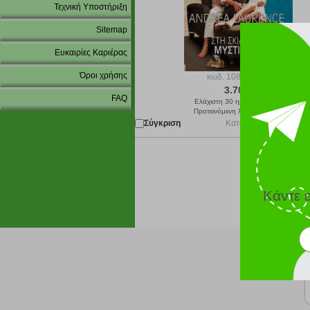
Τεχνική Υποστήριξη
Sitemap
Ευκαιρίες Καριέρας
Όροι χρήσης
κωδ.
108170875
3.70 €
FAQ
Ελάχιστη 30 ημερών 3.70 €
Προτεινόμενη λιανική 3.70 €
Σύγκριση
Κατόπιν παραγγελίας 
Κάντε 