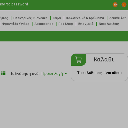
ασα το password
|
|
|
|
Κήπος
Ηλεκτρικές Συσκευές
Κάβα
Καλλυντικά & Αρώματα
Λευκά Είδη
|
|
|
|
|
Φροντίδα Υγείας
Accessories
Pet Shop
Εποχιακά
Νέες Αφίξεις
Καλάθι
Το καλάθι σας είναι άδειο
Ταξινόμηση ανά:
Προεπιλογή