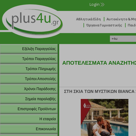
Login
|
Αθλητικά Είδη
Αυτοκίνητο & Μ
|
|
Όργανα Γυμναστικής
Παιδ
Εξέλιξη Παραγγελίας
Τρόποι Παραγγελίας
ΑΠΟΤΕΛΕΣΜΑΤΑ ΑΝΑΖΗΤΗ
Τρόποι Πληρωμής
Τρόποι Αποστολής
Χρόνοι Παράδοσης
ΣΤΗ ΣΚΙΑ ΤΩΝ ΜΥΣΤΙΚΩΝ BIANCA 
Σημεία παραλαβής
Επιστροφές Προϊόντων
Η εταιρεία
Επικοινωνία