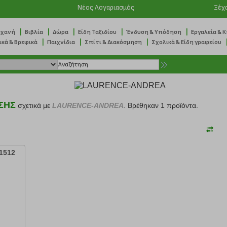
Νέος Λογαριασμός
Ξέχ
|
|
|
|
|
ηχανή
Βιβλία
Δώρα
Είδη Ταξιδίου
Ένδυση & Υπόδηση
Εργαλεία & 
|
|
|
ικά & Βρεφικά
Παιχνίδια
Σπίτι & Διακόσμηση
Σχολικά & Είδη γραφείου
ΣΗΣ
σχετικά με
LAURENCE-ANDREA.
Βρέθηκαν 1 προϊόντα.
1512