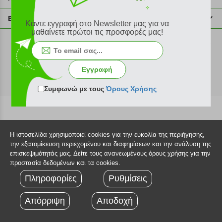
info@plus4u.gr
Η εταιρία
Βοήθεια
Κάντε εγγραφή στο Newsletter μας για να
Σημεία παραλαβής
μαθαίνετε πρώτοι τις προσφορές μας!
Εξέλιξη παραγγελίας
Ευκαιρίες καριέρας
Τρόποι παραγγελίας
©2026 Plus4u.gr
Όροι χρήσης
Τρόποι πληρωμής
Εγγραφή
Sitemap
Τρόποι αποστολής
FAQ
Συμφωνώ με τους
Όρους Χρήσης
Πολιτική επιστροφών
Τεχνική υποστήριξη
Η ιστοσελίδα χρησιμοποιεί cookies για την ευκολία της περιήγησης,
την εξατομίκευση περιεχομένου και διαφημίσεων και την ανάλυση της
επισκεψιμότητάς μας. Δείτε τους ανανεωμένους όρους χρήσης για την
προστασία δεδομένων και τα cookies.
Πληροφορίες
Ρυθμίσεις
Απόρριψη
Αποδοχή