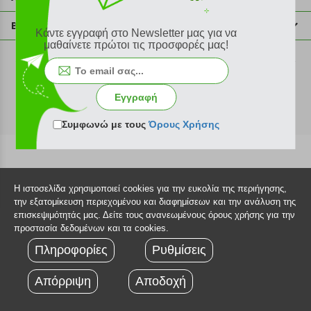
info@plus4u.gr
Η εταιρία
Βοήθεια
Κάντε εγγραφή στο Newsletter μας για να
Σημεία παραλαβής
μαθαίνετε πρώτοι τις προσφορές μας!
Εξέλιξη παραγγελίας
Ευκαιρίες καριέρας
Τρόποι παραγγελίας
©2026 Plus4u.gr
Όροι χρήσης
Τρόποι πληρωμής
Εγγραφή
Sitemap
Τρόποι αποστολής
FAQ
Συμφωνώ με τους
Όρους Χρήσης
Πολιτική επιστροφών
Τεχνική υποστήριξη
Η ιστοσελίδα χρησιμοποιεί cookies για την ευκολία της περιήγησης,
την εξατομίκευση περιεχομένου και διαφημίσεων και την ανάλυση της
επισκεψιμότητάς μας. Δείτε τους ανανεωμένους όρους χρήσης για την
προστασία δεδομένων και τα cookies.
Πληροφορίες
Ρυθμίσεις
Απόρριψη
Αποδοχή