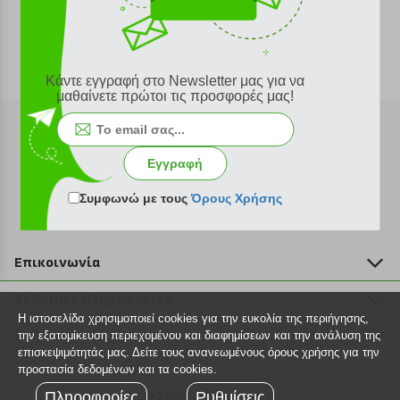
Κάντε εγγραφή στο Newsletter μας για να
μαθαίνετε πρώτοι τις προσφορές μας!
Εγγραφή
Εγγραφή στο newsletter
Συμφωνώ με τους
Όρους Χρήσης
Επικοινωνία
211 2000 700
Χρήσιμες πληροφορίες
info@plus4u.gr
Η ιστοσελίδα χρησιμοποιεί cookies για την ευκολία της περιήγησης,
Η εταιρία
Βοήθεια
την εξατομίκευση περιεχομένου και διαφημίσεων και την ανάλυση της
Σημεία παραλαβής
επισκεψιμότητάς μας. Δείτε τους ανανεωμένους όρους χρήσης για την
Εξέλιξη παραγγελίας
προστασία δεδομένων και τα cookies.
Ευκαιρίες καριέρας
Τρόποι παραγγελίας
Πληροφορίες
©2026 Plus4u.gr
Ρυθμίσεις