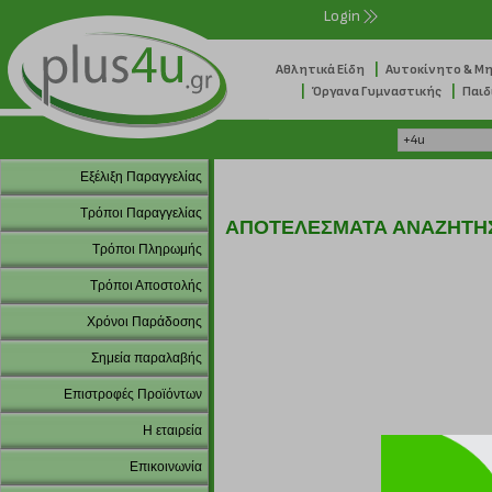
Login
|
Αθλητικά Είδη
Αυτοκίνητο & Μ
|
|
Όργανα Γυμναστικής
Παιδ
Εξέλιξη Παραγγελίας
Τρόποι Παραγγελίας
ΑΠΟΤΕΛΕΣΜΑΤΑ ΑΝΑΖΗΤΗ
Τρόποι Πληρωμής
Τρόποι Αποστολής
Χρόνοι Παράδοσης
Σημεία παραλαβής
Επιστροφές Προϊόντων
Η εταιρεία
Επικοινωνία