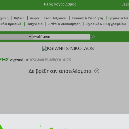
Νέος Λογαριασμός
Ξέχ
|
|
|
|
|
ηχανή
Βιβλία
Δώρα
Είδη Ταξιδίου
Ένδυση & Υπόδηση
Εργαλεία & 
|
|
|
ικά & Βρεφικά
Παιχνίδια
Σπίτι & Διακόσμηση
Σχολικά & Είδη γραφείου
ΣΗΣ
σχετικά με
KSIWNHS-NIKOLAOS.
Δε βρέθηκαν αποτελέσματα. 🙁