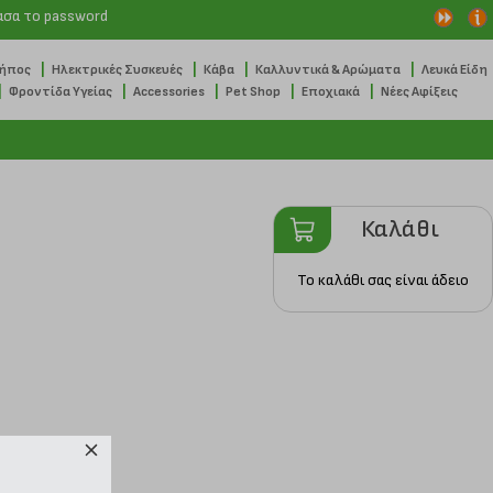
ασα το password
|
|
|
|
Κήπος
Ηλεκτρικές Συσκευές
Κάβα
Καλλυντικά & Αρώματα
Λευκά Είδη
|
|
|
|
|
Φροντίδα Υγείας
Accessories
Pet Shop
Εποχιακά
Νέες Αφίξεις
Καλάθι
Το καλάθι σας είναι άδειο