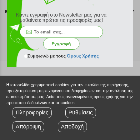
info@plus4u.gr
Η εταιρία
Βοήθεια
Κάντε εγγραφή στο Newsletter μας για να
Σημεία παραλαβής
μαθαίνετε πρώτοι τις προσφορές μας!
Εξέλιξη παραγγελίας
Ευκαιρίες καριέρας
Τρόποι παραγγελίας
©2026 Plus4u.gr
Όροι χρήσης
Τρόποι πληρωμής
Εγγραφή
Sitemap
Τρόποι αποστολής
FAQ
Συμφωνώ με τους
Όρους Χρήσης
Πολιτική επιστροφών
Τεχνική υποστήριξη
Η ιστοσελίδα χρησιμοποιεί cookies για την ευκολία της περιήγησης,
την εξατομίκευση περιεχομένου και διαφημίσεων και την ανάλυση της
επισκεψιμότητάς μας. Δείτε τους ανανεωμένους όρους χρήσης για την
προστασία δεδομένων και τα cookies.
Πληροφορίες
Ρυθμίσεις
Απόρριψη
Αποδοχή