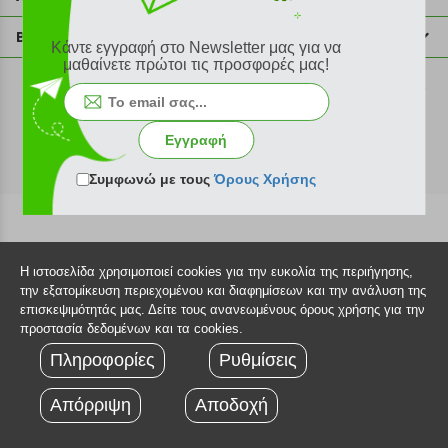
info@plus4u.gr
Η εταιρία
Βοήθεια
Κάντε εγγραφή στο Newsletter μας για να
Σημεία παραλαβής
μαθαίνετε πρώτοι τις προσφορές μας!
Εξέλιξη παραγγελίας
Ευκαιρίες καριέρας
Τρόποι παραγγελίας
©2026 Plus4u.gr
Όροι χρήσης
Τρόποι πληρωμής
Εγγραφή
Sitemap
Τρόποι αποστολής
FAQ
Συμφωνώ με τους
Όρους Χρήσης
Πολιτική επιστροφών
Τεχνική υποστήριξη
Η ιστοσελίδα χρησιμοποιεί cookies για την ευκολία της περιήγησης,
την εξατομίκευση περιεχομένου και διαφημίσεων και την ανάλυση της
επισκεψιμότητάς μας. Δείτε τους ανανεωμένους όρους χρήσης για την
προστασία δεδομένων και τα cookies.
Πληροφορίες
Ρυθμίσεις
Απόρριψη
Αποδοχή