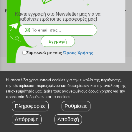
info@plus4u.gr
Η εταιρία
Βοήθεια
Κάντε εγγραφή στο Newsletter μας για να
Σημεία παραλαβής
μαθαίνετε πρώτοι τις προσφορές μας!
Εξέλιξη παραγγελίας
Ευκαιρίες καριέρας
Τρόποι παραγγελίας
©2026 Plus4u.gr
Όροι χρήσης
Τρόποι πληρωμής
Εγγραφή
Sitemap
Τρόποι αποστολής
FAQ
Συμφωνώ με τους
Όρους Χρήσης
Πολιτική επιστροφών
Τεχνική υποστήριξη
Η ιστοσελίδα χρησιμοποιεί cookies για την ευκολία της περιήγησης,
την εξατομίκευση περιεχομένου και διαφημίσεων και την ανάλυση της
επισκεψιμότητάς μας. Δείτε τους ανανεωμένους όρους χρήσης για την
προστασία δεδομένων και τα cookies.
Πληροφορίες
Ρυθμίσεις
Απόρριψη
Αποδοχή