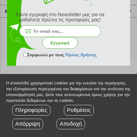
info@plus4u.gr
Η εταιρία
Βοήθεια
Κάντε εγγραφή στο Newsletter μας για να
Σημεία παραλαβής
μαθαίνετε πρώτοι τις προσφορές μας!
Εξέλιξη παραγγελίας
Ευκαιρίες καριέρας
Τρόποι παραγγελίας
©2026 Plus4u.gr
Όροι χρήσης
Τρόποι πληρωμής
Εγγραφή
Sitemap
Τρόποι αποστολής
FAQ
Συμφωνώ με τους
Όρους Χρήσης
Πολιτική επιστροφών
Τεχνική υποστήριξη
Η ιστοσελίδα χρησιμοποιεί cookies για την ευκολία της περιήγησης,
την εξατομίκευση περιεχομένου και διαφημίσεων και την ανάλυση της
επισκεψιμότητάς μας. Δείτε τους ανανεωμένους όρους χρήσης για την
προστασία δεδομένων και τα cookies.
Πληροφορίες
Ρυθμίσεις
Απόρριψη
Αποδοχή