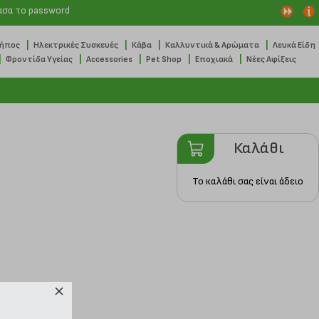
ασα το password
|
|
|
|
Κήπος
Ηλεκτρικές Συσκευές
Κάβα
Καλλυντικά & Αρώματα
Λευκά Είδη
|
|
|
|
|
Φροντίδα Υγείας
Accessories
Pet Shop
Εποχιακά
Νέες Αφίξεις
Καλάθι
Το καλάθι σας είναι άδειο