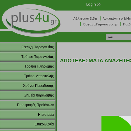
Login
|
Αθλητικά Είδη
Αυτοκίνητο & Μ
|
|
Όργανα Γυμναστικής
Παιδ
Εξέλιξη Παραγγελίας
Τρόποι Παραγγελίας
ΑΠΟΤΕΛΕΣΜΑΤΑ ΑΝΑΖΗΤΗ
Τρόποι Πληρωμής
Τρόποι Αποστολής
Χρόνοι Παράδοσης
Σημεία παραλαβής
Επιστροφές Προϊόντων
Η εταιρεία
Επικοινωνία