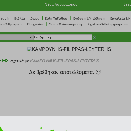
Νέος Λογαριασμός
Ξέχ
|
|
|
|
|
ηχανή
Βιβλία
Δώρα
Είδη Ταξιδίου
Ένδυση & Υπόδηση
Εργαλεία & 
|
|
|
ικά & Βρεφικά
Παιχνίδια
Σπίτι & Διακόσμηση
Σχολικά & Είδη γραφείου
ΣΗΣ
σχετικά με
KAMPOYNHS-FILIPPAS-LEYTERHS.
Δε βρέθηκαν αποτελέσματα. 🙁