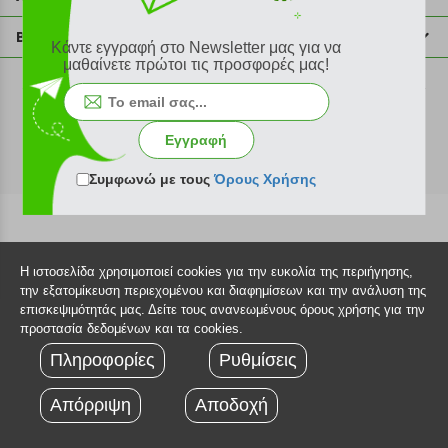
info@plus4u.gr
Η εταιρία
Βοήθεια
Κάντε εγγραφή στο Newsletter μας για να
Σημεία παραλαβής
μαθαίνετε πρώτοι τις προσφορές μας!
Εξέλιξη παραγγελίας
Ευκαιρίες καριέρας
Τρόποι παραγγελίας
©2026 Plus4u.gr
Όροι χρήσης
Τρόποι πληρωμής
Εγγραφή
Sitemap
Τρόποι αποστολής
FAQ
Συμφωνώ με τους
Όρους Χρήσης
Πολιτική επιστροφών
Τεχνική υποστήριξη
Η ιστοσελίδα χρησιμοποιεί cookies για την ευκολία της περιήγησης,
την εξατομίκευση περιεχομένου και διαφημίσεων και την ανάλυση της
επισκεψιμότητάς μας. Δείτε τους ανανεωμένους όρους χρήσης για την
προστασία δεδομένων και τα cookies.
Πληροφορίες
Ρυθμίσεις
Απόρριψη
Αποδοχή