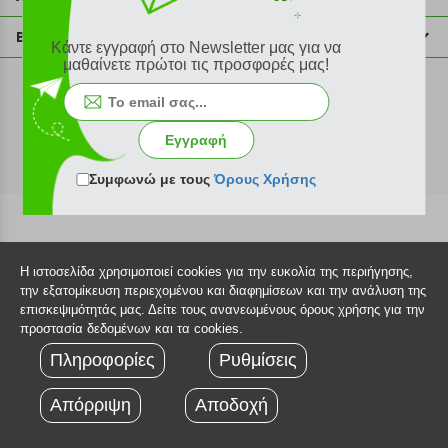
info@plus4u.gr
Η εταιρία
Βοήθεια
Κάντε εγγραφή στο Newsletter μας για να
Σημεία παραλαβής
μαθαίνετε πρώτοι τις προσφορές μας!
Εξέλιξη παραγγελίας
Ευκαιρίες καριέρας
Τρόποι παραγγελίας
©2026 Plus4u.gr
Όροι χρήσης
Τρόποι πληρωμής
Εγγραφή
Sitemap
Τρόποι αποστολής
FAQ
Συμφωνώ με τους
Όρους Χρήσης
Πολιτική επιστροφών
Τεχνική υποστήριξη
Η ιστοσελίδα χρησιμοποιεί cookies για την ευκολία της περιήγησης,
την εξατομίκευση περιεχομένου και διαφημίσεων και την ανάλυση της
επισκεψιμότητάς μας. Δείτε τους ανανεωμένους όρους χρήσης για την
προστασία δεδομένων και τα cookies.
Πληροφορίες
Ρυθμίσεις
Απόρριψη
Αποδοχή