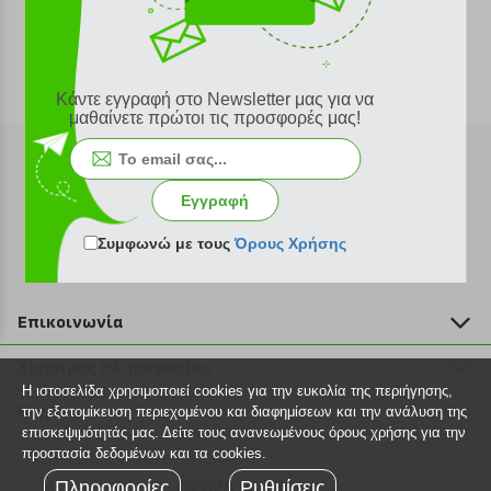
Κάντε εγγραφή στο Newsletter μας για να
μαθαίνετε πρώτοι τις προσφορές μας!
Εγγραφή
Εγγραφή στο newsletter
Συμφωνώ με τους
Όρους Χρήσης
Επικοινωνία
211 2000 700
Χρήσιμες πληροφορίες
info@plus4u.gr
Η ιστοσελίδα χρησιμοποιεί cookies για την ευκολία της περιήγησης,
Η εταιρία
Βοήθεια
την εξατομίκευση περιεχομένου και διαφημίσεων και την ανάλυση της
Σημεία παραλαβής
επισκεψιμότητάς μας. Δείτε τους ανανεωμένους όρους χρήσης για την
Εξέλιξη παραγγελίας
προστασία δεδομένων και τα cookies.
Ευκαιρίες καριέρας
Τρόποι παραγγελίας
Πληροφορίες
©2026 Plus4u.gr
Ρυθμίσεις