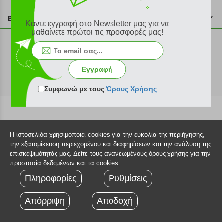
info@plus4u.gr
Η εταιρία
Βοήθεια
Κάντε εγγραφή στο Newsletter μας για να
Σημεία παραλαβής
μαθαίνετε πρώτοι τις προσφορές μας!
Εξέλιξη παραγγελίας
Ευκαιρίες καριέρας
Τρόποι παραγγελίας
©2026 Plus4u.gr
Όροι χρήσης
Τρόποι πληρωμής
Εγγραφή
Sitemap
Τρόποι αποστολής
FAQ
Συμφωνώ με τους
Όρους Χρήσης
Πολιτική επιστροφών
Τεχνική υποστήριξη
Η ιστοσελίδα χρησιμοποιεί cookies για την ευκολία της περιήγησης,
την εξατομίκευση περιεχομένου και διαφημίσεων και την ανάλυση της
επισκεψιμότητάς μας. Δείτε τους ανανεωμένους όρους χρήσης για την
προστασία δεδομένων και τα cookies.
Πληροφορίες
Ρυθμίσεις
Απόρριψη
Αποδοχή