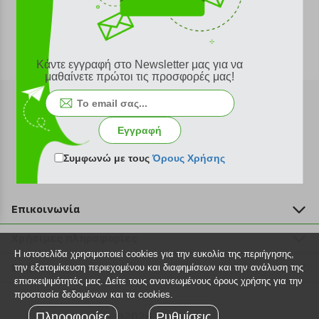
Κάντε εγγραφή στο Newsletter μας για να
μαθαίνετε πρώτοι τις προσφορές μας!
Εγγραφή
Εγγραφή στο newsletter
Συμφωνώ με τους
Όρους Χρήσης
Επικοινωνία
211 2000 700
Χρήσιμες πληροφορίες
info@plus4u.gr
Η ιστοσελίδα χρησιμοποιεί cookies για την ευκολία της περιήγησης,
Η εταιρία
Βοήθεια
την εξατομίκευση περιεχομένου και διαφημίσεων και την ανάλυση της
Σημεία παραλαβής
επισκεψιμότητάς μας. Δείτε τους ανανεωμένους όρους χρήσης για την
Εξέλιξη παραγγελίας
προστασία δεδομένων και τα cookies.
Ευκαιρίες καριέρας
Τρόποι παραγγελίας
Πληροφορίες
©2026 Plus4u.gr
Ρυθμίσεις