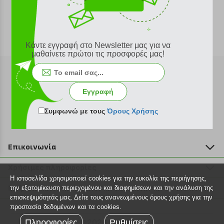
Κάντε εγγραφή στο Newsletter μας για να
μαθαίνετε πρώτοι τις προσφορές μας!
Εγγραφή
Εγγραφή στο newsletter
Συμφωνώ με τους
Όρους Χρήσης
Επικοινωνία
211 2000 700
Χρήσιμες πληροφορίες
info@plus4u.gr
Η ιστοσελίδα χρησιμοποιεί cookies για την ευκολία της περιήγησης,
Η εταιρία
Βοήθεια
την εξατομίκευση περιεχομένου και διαφημίσεων και την ανάλυση της
Σημεία παραλαβής
επισκεψιμότητάς μας. Δείτε τους ανανεωμένους όρους χρήσης για την
Εξέλιξη παραγγελίας
προστασία δεδομένων και τα cookies.
Ευκαιρίες καριέρας
Τρόποι παραγγελίας
Πληροφορίες
©2026 Plus4u.gr
Ρυθμίσεις