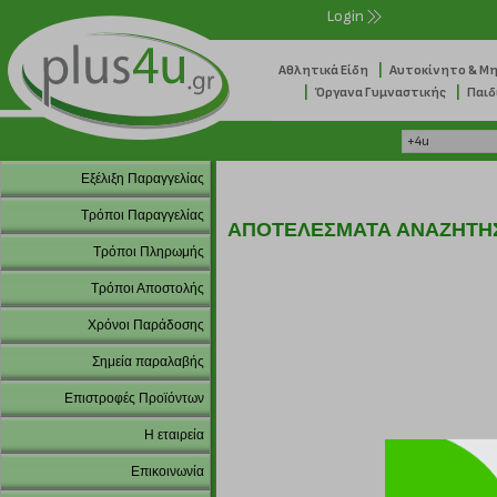
Login
|
Αθλητικά Είδη
Αυτοκίνητο & Μ
|
|
Όργανα Γυμναστικής
Παιδ
Εξέλιξη Παραγγελίας
Τρόποι Παραγγελίας
ΑΠΟΤΕΛΕΣΜΑΤΑ ΑΝΑΖΗΤΗ
Τρόποι Πληρωμής
Τρόποι Αποστολής
Χρόνοι Παράδοσης
Σημεία παραλαβής
Επιστροφές Προϊόντων
Η εταιρεία
Επικοινωνία