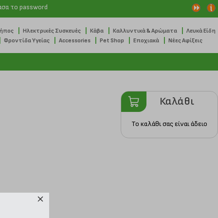
ασα το password
|
|
|
|
Κήπος
Ηλεκτρικές Συσκευές
Κάβα
Καλλυντικά & Αρώματα
Λευκά Είδη
|
|
|
|
|
Φροντίδα Υγείας
Accessories
Pet Shop
Εποχιακά
Νέες Αφίξεις
Καλάθι
Το καλάθι σας είναι άδειο