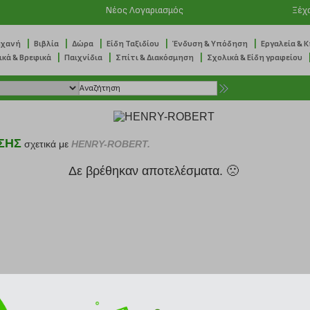
Νέος Λογαριασμός
Ξέχ
|
|
|
|
|
ηχανή
Βιβλία
Δώρα
Είδη Ταξιδίου
Ένδυση & Υπόδηση
Εργαλεία & 
|
|
|
ικά & Βρεφικά
Παιχνίδια
Σπίτι & Διακόσμηση
Σχολικά & Είδη γραφείου
ΣΗΣ
σχετικά με
HENRY-ROBERT.
Δε βρέθηκαν αποτελέσματα. 🙁