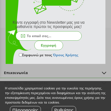
Κάντε εγγραφή στο Newsletter μας για να
μαθαίνετε πρώτοι τις προσφορές μας!
Εγγραφή
Εγγραφή στο newsletter
Συμφωνώ με τους
Όρους Χρήσης
Επικοινωνία
211 2000 700
Χρήσιμες πληροφορίες
info@plus4u.gr
Η ιστοσελίδα χρησιμοποιεί cookies για την ευκολία της περιήγησης,
Η εταιρία
Βοήθεια
την εξατομίκευση περιεχομένου και διαφημίσεων και την ανάλυση της
Σημεία παραλαβής
επισκεψιμότητάς μας. Δείτε τους ανανεωμένους όρους χρήσης για την
Εξέλιξη παραγγελίας
προστασία δεδομένων και τα cookies.
Ευκαιρίες καριέρας
Τρόποι παραγγελίας
Πληροφορίες
©2026 Plus4u.gr
Ρυθμίσεις