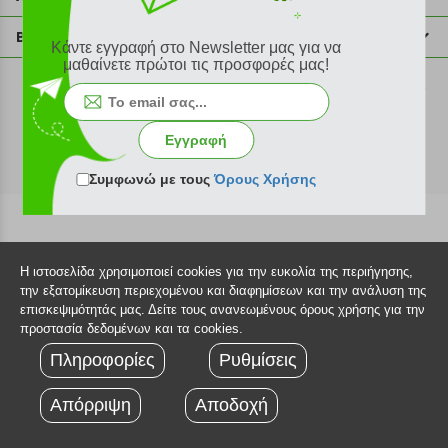
info@plus4u.gr
Η εταιρία
Βοήθεια
Κάντε εγγραφή στο Newsletter μας για να
Σημεία παραλαβής
μαθαίνετε πρώτοι τις προσφορές μας!
Εξέλιξη παραγγελίας
Ευκαιρίες καριέρας
Τρόποι παραγγελίας
©2026 Plus4u.gr
Όροι χρήσης
Τρόποι πληρωμής
Εγγραφή
Sitemap
Τρόποι αποστολής
FAQ
Συμφωνώ με τους
Όρους Χρήσης
Πολιτική επιστροφών
Τεχνική υποστήριξη
Η ιστοσελίδα χρησιμοποιεί cookies για την ευκολία της περιήγησης,
την εξατομίκευση περιεχομένου και διαφημίσεων και την ανάλυση της
επισκεψιμότητάς μας. Δείτε τους ανανεωμένους όρους χρήσης για την
προστασία δεδομένων και τα cookies.
Πληροφορίες
Ρυθμίσεις
Απόρριψη
Αποδοχή