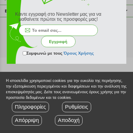
info@plus4u.gr
Η εταιρία
Βοήθεια
Κάντε εγγραφή στο Newsletter μας για να
Σημεία παραλαβής
μαθαίνετε πρώτοι τις προσφορές μας!
Εξέλιξη παραγγελίας
Ευκαιρίες καριέρας
Τρόποι παραγγελίας
©2026 Plus4u.gr
Όροι χρήσης
Τρόποι πληρωμής
Εγγραφή
Sitemap
Τρόποι αποστολής
FAQ
Συμφωνώ με τους
Όρους Χρήσης
Πολιτική επιστροφών
Τεχνική υποστήριξη
Η ιστοσελίδα χρησιμοποιεί cookies για την ευκολία της περιήγησης,
την εξατομίκευση περιεχομένου και διαφημίσεων και την ανάλυση της
επισκεψιμότητάς μας. Δείτε τους ανανεωμένους όρους χρήσης για την
προστασία δεδομένων και τα cookies.
Πληροφορίες
Ρυθμίσεις
Απόρριψη
Αποδοχή