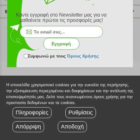
info@plus4u.gr
Η εταιρία
Βοήθεια
Κάντε εγγραφή στο Newsletter μας για να
Σημεία παραλαβής
μαθαίνετε πρώτοι τις προσφορές μας!
Εξέλιξη παραγγελίας
Ευκαιρίες καριέρας
Τρόποι παραγγελίας
©2026 Plus4u.gr
Όροι χρήσης
Τρόποι πληρωμής
Εγγραφή
Sitemap
Τρόποι αποστολής
FAQ
Συμφωνώ με τους
Όρους Χρήσης
Πολιτική επιστροφών
Τεχνική υποστήριξη
Η ιστοσελίδα χρησιμοποιεί cookies για την ευκολία της περιήγησης,
την εξατομίκευση περιεχομένου και διαφημίσεων και την ανάλυση της
επισκεψιμότητάς μας. Δείτε τους ανανεωμένους όρους χρήσης για την
προστασία δεδομένων και τα cookies.
Πληροφορίες
Ρυθμίσεις
Απόρριψη
Αποδοχή