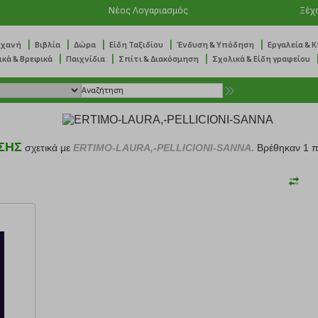
Νέος Λογαριασμός
Ξέχ
|
|
|
|
|
ηχανή
Βιβλία
Δώρα
Είδη Ταξιδίου
Ένδυση & Υπόδηση
Εργαλεία & 
|
|
|
ικά & Βρεφικά
Παιχνίδια
Σπίτι & Διακόσμηση
Σχολικά & Είδη γραφείου
ΣΗΣ
σχετικά με
ERTIMO-LAURA,-PELLICIONI-SANNA.
Βρέθηκαν 1 π