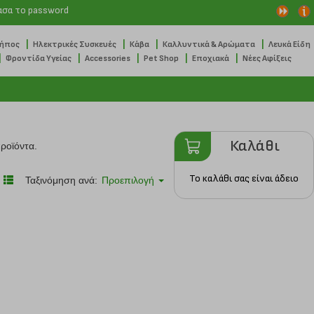
ασα το password
|
|
|
|
Κήπος
Ηλεκτρικές Συσκευές
Κάβα
Καλλυντικά & Αρώματα
Λευκά Είδη
|
|
|
|
|
Φροντίδα Υγείας
Accessories
Pet Shop
Εποχιακά
Νέες Αφίξεις
Καλάθι
ροϊόντα.
Το καλάθι σας είναι άδειο
Ταξινόμηση ανά:
Προεπιλογή