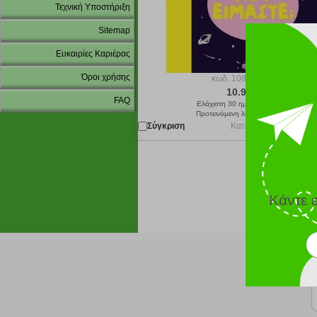
Τεχνική Υποστήριξη
Sitemap
Ευκαιρίες Καριέρας
Όροι χρήσης
κωδ.
108177892
10.98 €
FAQ
Ελάχιστη 30 ημερών 12.20 €
Προτεινόμενη λιανική 12.20 €
Σύγκριση
Κατόπιν παραγγελίας 
Κάντε 