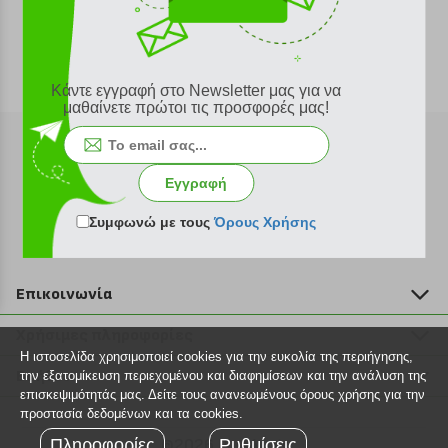
Κάντε εγγραφή στο Newsletter μας για να
μαθαίνετε πρώτοι τις προσφορές μας!
Εγγραφή
Εγγραφή στο newsletter
Συμφωνώ με τους
Όρους Χρήσης
Επικοινωνία
211 2000 700
Χρήσιμες πληροφορίες
info@plus4u.gr
Η ιστοσελίδα χρησιμοποιεί cookies για την ευκολία της περιήγησης,
Η εταιρία
Βοήθεια
την εξατομίκευση περιεχομένου και διαφημίσεων και την ανάλυση της
Σημεία παραλαβής
επισκεψιμότητάς μας. Δείτε τους ανανεωμένους όρους χρήσης για την
Εξέλιξη παραγγελίας
προστασία δεδομένων και τα cookies.
Ευκαιρίες καριέρας
Τρόποι παραγγελίας
Πληροφορίες
©2026 Plus4u.gr
Ρυθμίσεις