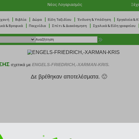
Νέος Λογαριασμός
Ξέχ
|
|
|
|
|
ηχανή
Βιβλία
Δώρα
Είδη Ταξιδίου
Ένδυση & Υπόδηση
Εργαλεία & 
|
|
|
ικά & Βρεφικά
Παιχνίδια
Σπίτι & Διακόσμηση
Σχολικά & Είδη γραφείου
ΣΗΣ
σχετικά με
ENGELS-FRIEDRICH,-XARMAN-KRIS.
Δε βρέθηκαν αποτελέσματα. 🙁