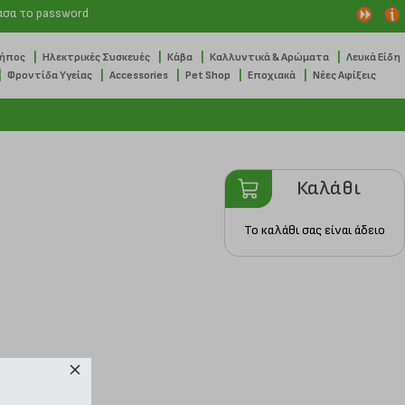
ασα το password
|
|
|
|
Κήπος
Ηλεκτρικές Συσκευές
Κάβα
Καλλυντικά & Αρώματα
Λευκά Είδη
|
|
|
|
|
Φροντίδα Υγείας
Accessories
Pet Shop
Εποχιακά
Νέες Αφίξεις
Καλάθι
Το καλάθι σας είναι άδειο