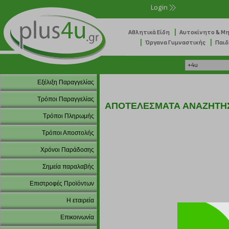
Login
|
Αθλητικά Είδη
Αυτοκίνητο & Μ
|
|
Όργανα Γυμναστικής
Παιδ
Εξέλιξη Παραγγελίας
Τρόποι Παραγγελίας
ΑΠΟΤΕΛΕΣΜΑΤΑ ΑΝΑΖΗΤΗ
Τρόποι Πληρωμής
Τρόποι Αποστολής
Χρόνοι Παράδοσης
Σημεία παραλαβής
Επιστροφές Προϊόντων
Η εταιρεία
Επικοινωνία