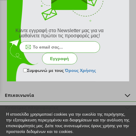
Κάντε εγγραφή στο Newsletter μας για να
μαθαίνετε πρώτοι τις προσφορές μας!
Εγγραφή
Συμφωνώ με τους
Όρους Χρήσης
Εγγραφή στο newsletter
Επικοινωνία
211 2000 700
Χρήσιμες πληροφορίες
info@plus4u.gr
Η ιστοσελίδα χρησιμοποιεί cookies για την ευκολία της περιήγησης,
Η εταιρία
Βοήθεια
την εξατομίκευση περιεχομένου και διαφημίσεων και την ανάλυση της
Σημεία παραλαβής
επισκεψιμότητάς μας. Δείτε τους ανανεωμένους όρους χρήσης για την
Εξέλιξη παραγγελίας
προστασία δεδομένων και τα cookies.
Ευκαιρίες καριέρας