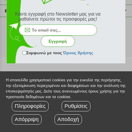
info@plus4u.gr
Η εταιρία
Βοήθεια
Κάντε εγγραφή στο Newsletter μας για να
Σημεία παραλαβής
μαθαίνετε πρώτοι τις προσφορές μας!
Εξέλιξη παραγγελίας
Ευκαιρίες καριέρας
Τρόποι παραγγελίας
©2026 Plus4u.gr
Όροι χρήσης
Τρόποι πληρωμής
Εγγραφή
Sitemap
Τρόποι αποστολής
FAQ
Συμφωνώ με τους
Όρους Χρήσης
Πολιτική επιστροφών
Τεχνική υποστήριξη
Η ιστοσελίδα χρησιμοποιεί cookies για την ευκολία της περιήγησης,
την εξατομίκευση περιεχομένου και διαφημίσεων και την ανάλυση της
επισκεψιμότητάς μας. Δείτε τους ανανεωμένους όρους χρήσης για την
προστασία δεδομένων και τα cookies.
Πληροφορίες
Ρυθμίσεις
Απόρριψη
Αποδοχή