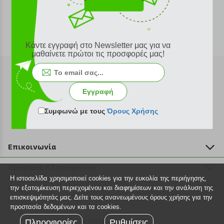
Κάντε εγγραφή στο Newsletter μας για να
μαθαίνετε πρώτοι τις προσφορές μας!
Εγγραφή
Εγγραφή στο newsletter
Συμφωνώ με τους
Όρους Χρήσης
Επικοινωνία
211 2000 700
Χρήσιμες πληροφορίες
info@plus4u.gr
Η ιστοσελίδα χρησιμοποιεί cookies για την ευκολία της περιήγησης,
Η εταιρία
Βοήθεια
την εξατομίκευση περιεχομένου και διαφημίσεων και την ανάλυση της
Σημεία παραλαβής
επισκεψιμότητάς μας. Δείτε τους ανανεωμένους όρους χρήσης για την
Εξέλιξη παραγγελίας
προστασία δεδομένων και τα cookies.
Ευκαιρίες καριέρας
Τρόποι παραγγελίας
Πληροφορίες
©2026 Plus4u.gr
Ρυθμίσεις